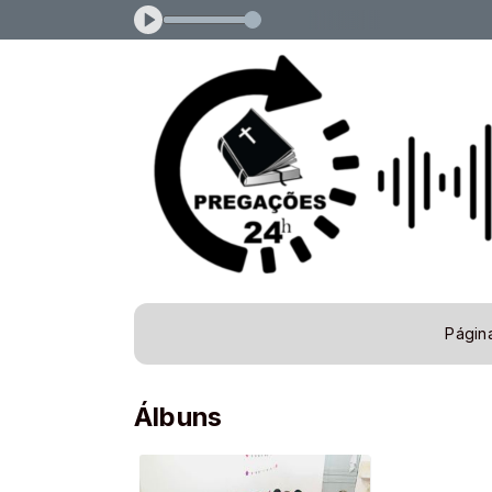
s das 00:00 às 23:59
Página
Álbuns